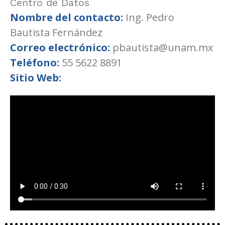
Centro de Datos
Nombre del contacto:
Ing. Pedro
Bautista Fernández
Correo electrónico:
pbautista@unam.mx
Teléfono:
55 5622 8891
Sitio Web: