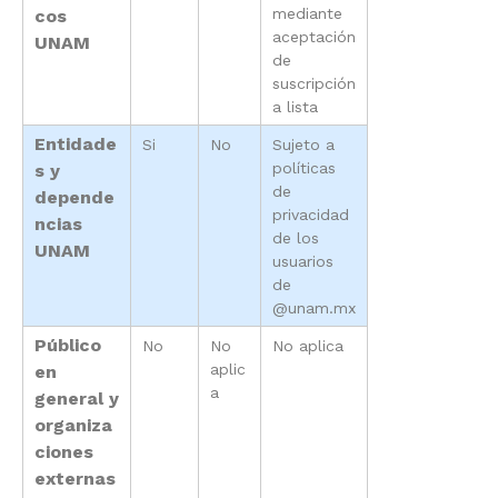
mediante
cos
aceptación
UNAM
de
suscripción
a lista
Entidade
Si
No
Sujeto a
políticas
s y
de
depende
privacidad
ncias
de los
UNAM
usuarios
de
@unam.mx
Público
No
No
No aplica
aplic
en
a
general y
organiza
ciones
externas