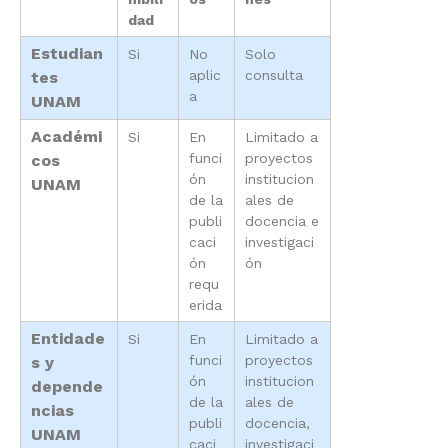
dad
Estudian
Si
No
Solo
aplic
consulta
tes
a
UNAM
Académi
Si
En
Limitado a
funci
proyectos
cos
ón
institucion
UNAM
de la
ales de
publi
docencia e
caci
investigaci
ón
ón
requ
erida
Entidade
Si
En
Limitado a
funci
proyectos
s y
ón
institucion
depende
de la
ales de
ncias
publi
docencia,
UNAM
caci
investigaci