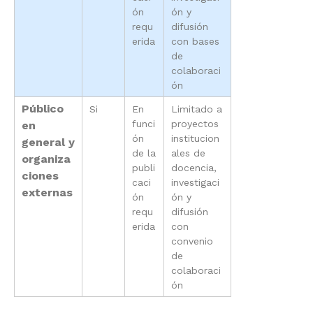
ón
ón y
requ
difusión
erida
con bases
de
colaboraci
ón
Público
Si
En
Limitado a
funci
proyectos
en
ón
institucion
general y
de la
ales de
organiza
publi
docencia,
ciones
caci
investigaci
externas
ón
ón y
requ
difusión
erida
con
convenio
de
colaboraci
ón