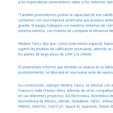
a los especialistas universitarios saber si los sistemas o
“También pretendemos probar la capacidad de ese satélite p
contamos con una empresa americana que produce antena
grande. El equipo trabajará con nuestros sistemas de co
sistema externo, con manera de comparar la eficiencia de 
Medina Tanco dijo que, como toda misión espacial, NanoC
superó las pruebas de calificación necesarias, además se
los planes de largo plazo de LINX y la UNAM.
El universitario informó que también se avanza en la fab
posteriormente, se laborará en una nueva serie de nanosat
Su construcción, subrayó Medina Tanco, se efectuó con el
Francisco Valle (Pastes Kiko), además de otras compañías
en sus diferentes proyectos: AG Electrónica, Biomédica
Biomedicina de México, Glenair, Globalstar, HIESC, InReach
PRAXIS, SAMTEC, Sol21CyT, Space AI, Spacenet, Steren Ele