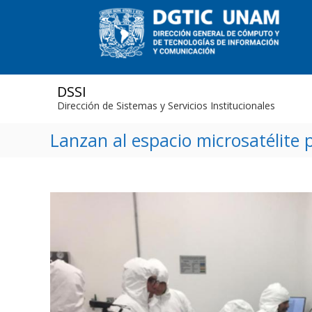
S
k
i
p
t
o
DSSI
c
Dirección de Sistemas y Servicios Institucionales
o
n
Lanzan al espacio microsatélite
t
e
n
t