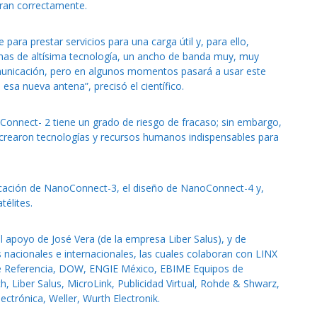
peran correctamente.
ara prestar servicios para una carga útil y, para ello,
s de altísima tecnología, un ancho de banda muy, muy
municación, pero en algunos momentos pasará a usar este
esa nueva antena”, precisó el científico.
onnect- 2 tiene un grado de riesgo de fracaso; sin embargo,
 crearon tecnologías y recursos humanos indispensables para
ricación de NanoConnect-3, el diseño de NanoConnect-4 y,
élites.
 apoyo de José Vera (de la empresa Liber Salus), y de
 nacionales e internacionales, las cuales colaboran con LINX
 de Referencia, DOW, ENGIE México, EBIME Equipos de
, Liber Salus, MicroLink, Publicidad Virtual, Rohde & Shwarz,
ctrónica, Weller, Wurth Electronik.