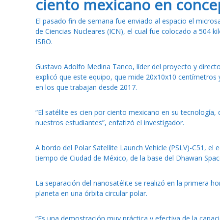
ciento mexicano en concep
E
l pasado fin de semana fue enviado al espacio el microsa
de Ciencias Nucleares (ICN), el cual fue colocado a 504 kil
ISRO.
Gustavo Adolfo Medina Tanco, líder del proyecto y directo
explicó que este equipo, que mide 20x10x10 centímetros y
en los que trabajan desde 2017.
“El satélite es cien por ciento mexicano en su tecnología,
nuestros estudiantes”, enfatizó el investigador.
A bordo del Polar Satellite Launch Vehicle (PSLV)-C51, el 
tiempo de Ciudad de México, de la base del Dhawan Space
La separación del nanosatélite se realizó en la primera h
planeta en una órbita circular polar.
“Es una demostración muy práctica y efectiva de la capac