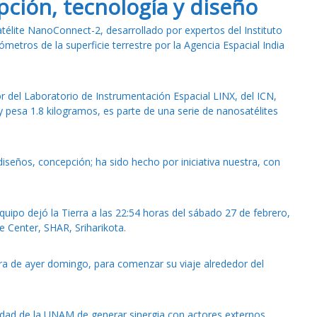
ción, tecnología y diseño
télite NanoConnect-2, desarrollado por expertos del Instituto
ómetros de la superficie terrestre por la Agencia Espacial India
r del Laboratorio de Instrumentación Espacial LINX, del ICN,
 pesa 1.8 kilogramos, es parte de una serie de nanosatélites
 diseños, concepción; ha sido hecho por iniciativa nuestra, con
equipo dejó la Tierra a las 22:54 horas del sábado 27 de febrero,
 Center, SHAR, Sriharikota.
ora de ayer domingo, para comenzar su viaje alrededor del
idad de la UNAM de generar sinergia con actores externos,