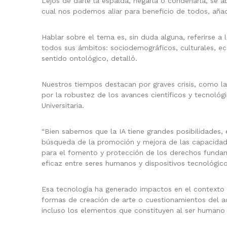
Lejos de darle la espalda, negarla o condenarla, se a
cual nos podemos aliar para beneficio de todos, añad
Hablar sobre el tema es, sin duda alguna, referirse a
todos sus ámbitos: sociodemográficos, culturales, 
sentido ontológico, detalló.
Nuestros tiempos destacan por graves crisis, como l
por la robustez de los avances científicos y tecnológ
Universitaria.
“Bien sabemos que la IA tiene grandes posibilidades, e
búsqueda de la promoción y mejora de las capacidade
para el fomento y protección de los derechos fundam
eficaz entre seres humanos y dispositivos tecnológico
Esa tecnología ha generado impactos en el contexto s
formas de creación de arte o cuestionamientos del ac
incluso los elementos que constituyen al ser humano 