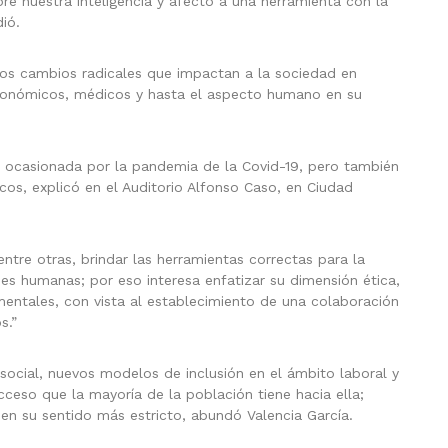
bre nuestra inteligencia y afecto a una herramienta con la
ió.
 los cambios radicales que impactan a la sociedad en
económicos, médicos y hasta el aspecto humano en su
a ocasionada por la pandemia de la Covid-19, pero también
icos, explicó en el Auditorio Alfonso Caso, en Ciudad
ntre otras, brindar las herramientas correctas para la
s humanas; por eso interesa enfatizar su dimensión ética,
entales, con vista al establecimiento de una colaboración
s.”
ocial, nuevos modelos de inclusión en el ámbito laboral y
ceso que la mayoría de la población tiene hacia ella;
en su sentido más estricto, abundó Valencia García.